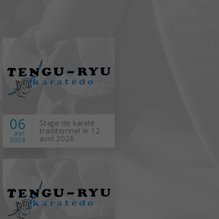
06
Stage de karaté
traditionnel le 12
avr
avril 2026
2026