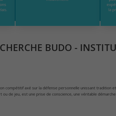
rons
expé
lais.
la p
CHERCHE BUDO - INSTIT
on compétitif axé sur la défense personnelle unissant tradition et
ort ou de jeu, est une prise de conscience, une véritable démarch