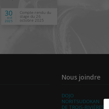
30
Compte-rendu du
stage du 26
oct
octobre 2025
2025
Nous joindre
DOJO
NORITSUDOKAN
DE TROIS-RIVIÈRES