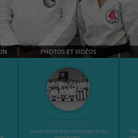
ON
PHOTOS ET VIDÉOS
La vie de nos dojos en images et en
Peu
ar
mouvement.
pas